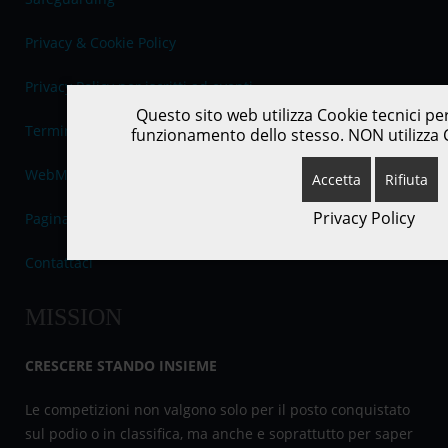
Privacy & Cookie Policy
Privacy Policy per iscritti ad eventi
Questo sito web utilizza Cookie tecnici per
Termini e Condizioni d'uso
funzionamento dello stesso. NON utilizza C
WebMail
Accetta
Rifiuta
Privacy Policy
Pagina Facebook
Contattaci
MISSION
CRESCERE STANDO INSIEME
Le competizioni non valgono solo per il posto conquistato
sul podio o in classifica, ma anche e soprattutto per saper