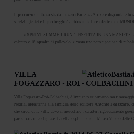
piedi del castello Grimani Sorlini.
Il percorso
è tutto su strada, in zona Partenza/Arrivo è disponibile lo 
servizi igienici e il parcheggio è a ridosso dell'area dedicata al
MUNDI
La
SPRINT SUMMER RUN
è INSERITA IN UNA MANIFEST
calcetto e 18 squadre di pallavolo, e vanta una partecipazione di pubbl
VILLA
FOGAZZARO - ROI - COLBACHINI
Villa Fogazzaro-Roi-Colbachini, d’impianto seicentesco ma rimaneggiat
Negrin, appartenne alla famiglia dello scrittore
Antonio Fogazzaro
, 
che circonda la villa, dove si mescolano i caratteri rigorosamente geometr
parco romantico-inglese. La villa ospita anche il Museo Veneto delle 