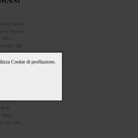
IMANI
ica di Venezia
 ‘400, i
enni del ‘900
plendore.
ilizza Cookie di profilazione.
TTA E
cchita nel
ide di
. Dalla
00 e nel 1993