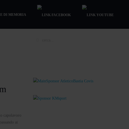
E DI MEMORIA
km
uo capolavoro
 passando ai