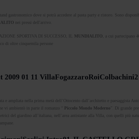
stand gastronomico dove si potrà accedere al pasta party e ristoro. Sono disponib
ALITO
nei pressi dell'arrivo.
AZIONE SPORTIVA DI SUCCESSO, IL
MUNDIALITO
, a cui partecipano 
ico di oltre cinquemila persone
a e ampliata nella prima metà dell’Ottocento dall’architetto e paesaggista Ant
che vi ambientò in parte il romanzo “
Piccolo Mondo Moderno
”. Di grande pre
ici del giardino all’italiana, nell’area antistante alla Villa, con quelli più natur
Campane.