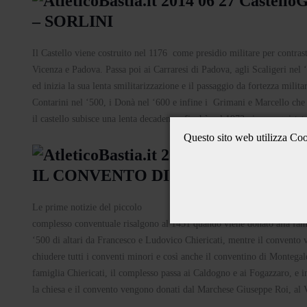
– SORLINI
Il Castello viene costruito nel 1176 come presidio militare per contrast
Vicenza e Padova. Passa poi ai Carraresi di Padova, agli Scaligeri nel 
ed inizia la sua lenta smilitarizzazione e il passaggio da fortezza militar
Contarini nel ‘500, i Donà nel ‘600 e infine i Grimani e Marcello che d
il castello subisce una lenta decadenza, finchè nel 1973 viene acquista
Questo sito web utilizza Cook
IL CONVENTO DI SAN MARCO
Le prime notizie del piccolo
complesso conventuale risalgono al 1451 quando viene donato alla famig
‘500 di altari da Francesco e Ludovico Chiericati, mentre il convento v
chiudere tutti i conventi minori e così anche il conventino di Montegal
famiglia Chiericati, il complesso passa ai Caldogno e ai Fogazzaro, e in
la chiesa e il convento vengono donati dal Marchese Giuseppe Roi, al