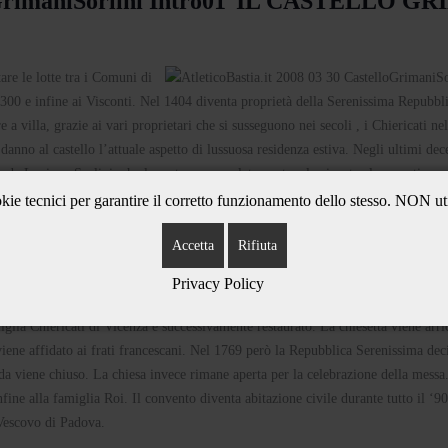
IL CASTELLO GR
are le lotte tra i Comuni di
‘300 e infine ai Visconti. Nel 1404 diventa proprietà della Serenissima Repubbl
e a villa, grazie ai vari proprietari che si susseguono nei secoli , i Chiericati nel
anno al castello l’attuale aspetto di lussuosa residenza estiva. Negli ultimi dec
to da Luciano Sorlini, che lo restaura completamente e lo riporta al suo antico s
ie tecnici per garantire il corretto funzionamento dello stesso. NON ut
LA CHIESE
Accetta
Rifiuta
Privacy Policy
lia Chiericati di Vicenza e successivamente restaurato. La chiesetta viene arri
iene affidato ai frati francescani. Nel 1769 però la Repubblica Serenissima dec
da viene chiuso. La chiesa invece rimane aperta per la celebrazione della messa
fine alla famiglia Roi. Il convento diventa abitazione civile durante tutto il ‘9
 Vescovo di Padova.