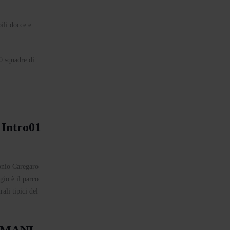
ili docce e
40 squadre di
onio Caregaro
gio è il parco
ali tipici del