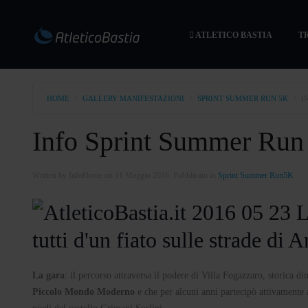
ATLETICO BASTIA
T
HOME
GALLERY MANIFESTAZIONI
SPRINT SUMMER RUN 5K
I
Info Sprint Summer Run
Written by InfoHome on
11 Maggio 2016
. Pubblicato in
Sprint Summer Run5K
tutti d'un fiato sulle strade di
La gara
: il percorso attraversa il podere di Villa Fogazzaro, storica d
Piccolo Mondo Moderno
e che per alcuni anni partecipò attivamente a