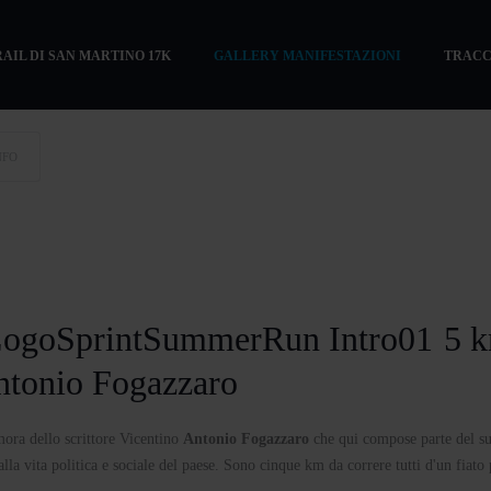
RAIL DI SAN MARTINO 17K
GALLERY MANIFESTAZIONI
TRACC
NFO
5 
 Antonio Fogazzaro
imora dello scrittore Vicentino
Antonio Fogazzaro
che qui compose parte del s
lla vita politica e sociale del paese. Sono cinque km da correre tutti d'un fiato